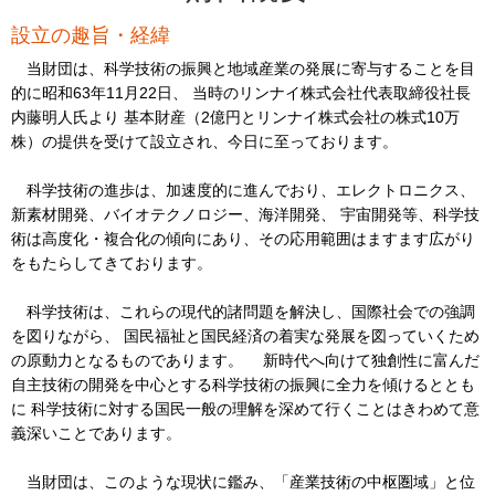
設立の趣旨・経緯
当財団は、科学技術の振興と地域産業の発展に寄与することを目
的に昭和63年11月22日、 当時のリンナイ株式会社代表取締役社長
内藤明人氏より 基本財産（2億円とリンナイ株式会社の株式10万
株）の提供を受けて設立され、今日に至っております。
科学技術の進歩は、加速度的に進んでおり、エレクトロニクス、
新素材開発、バイオテクノロジー、海洋開発、 宇宙開発等、科学技
術は高度化・複合化の傾向にあり、その応用範囲はますます広がり
をもたらしてきております。
科学技術は、これらの現代的諸問題を解決し、国際社会での強調
を図りながら、 国民福祉と国民経済の着実な発展を図っていくため
の原動力となるものであります。 新時代へ向けて独創性に富んだ
自主技術の開発を中心とする科学技術の振興に全力を傾けるととも
に 科学技術に対する国民一般の理解を深めて行くことはきわめて意
義深いことであります。
当財団は、このような現状に鑑み、「産業技術の中枢圏域」と位