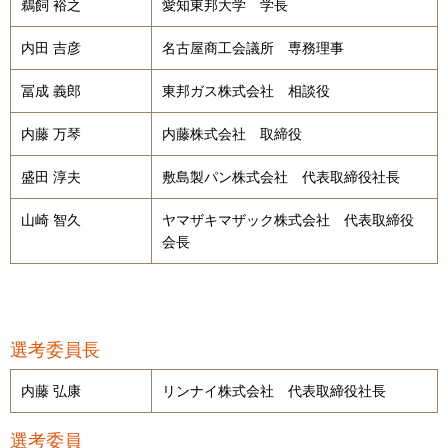
鵜飼 裕之
愛知東邦大学 学長
内田 吉彦
名古屋商工会議所 専務理事
冨成 義郎
東邦ガス株式会社 相談役
内藤 万琴
内藤株式会社 取締役
盛田 淳夫
敷島製パン株式会社 代表取締役社長
山崎 智久
ヤマザキマザック株式会社 代表取締役
会長
選考委員長
内藤 弘康
リンナイ株式会社 代表取締役社長
選考委員