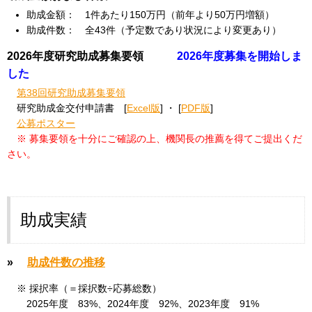
助成金額： 1件あたり150万円（前年より50万円増額）
助成件数： 全43件（予定数であり状況により変更あり）
2026年度研究助成募集要領
2026年度募集を開始しま
した
第38回研究助成募集要領
研究助成金交付申請書 [
Excel版
] ・ [
PDF版
]
公募ポスター
※ 募集要領を十分にご確認の上、機関長の推薦を得てご提出くだ
さい。
助成実績
»
助成件数の推移
※ 採択率（＝採択数÷応募総数）
2025年度 83%、2024年度 92%、2023年度 91%