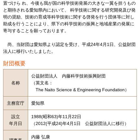
置づけら れ、今後も我が国の科学技術発展の大きな一翼を担うもの
と期待される愛知県内において、 科学技術に関する研究開発及び発
明の奨励、技術の育成等科学技術に関する啓発を行う団体等に対し
助成を行うことにより、県下の科学技術の振興と地域産業の発展に
寄与することを願っております。
尚、当財団は愛知県より認定を受け、平成24年4月1日、公益財団
法人に移行いたしました。
財団概要
公益財団法人 内藤科学技術振興財団
名称
（英文名：
The Naito Science & Engineering Foundation）
主務官庁
愛知県
設立
1988(昭和63)年11月22日
年月日
（2012(平成24)年4月1日 公益財団法人に移行）
内藤 弘康