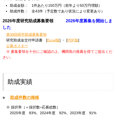
助成金額： 1件あたり150万円（前年より50万円増額）
助成件数： 全43件（予定数であり状況により変更あり）
2026年度研究助成募集要領
2026年度募集を開始しま
した
第38回研究助成募集要領
研究助成金交付申請書 [
Excel版
] ・ [
PDF版
]
公募ポスター
※ 募集要領を十分にご確認の上、機関長の推薦を得てご提出くだ
さい。
助成実績
»
助成件数の推移
※ 採択率（＝採択数÷応募総数）
2025年度 83%、2024年度 92%、2023年度 91%