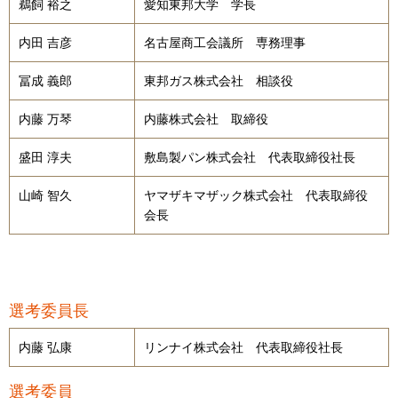
鵜飼 裕之
愛知東邦大学 学長
内田 吉彦
名古屋商工会議所 専務理事
冨成 義郎
東邦ガス株式会社 相談役
内藤 万琴
内藤株式会社 取締役
盛田 淳夫
敷島製パン株式会社 代表取締役社長
山崎 智久
ヤマザキマザック株式会社 代表取締役
会長
選考委員長
内藤 弘康
リンナイ株式会社 代表取締役社長
選考委員