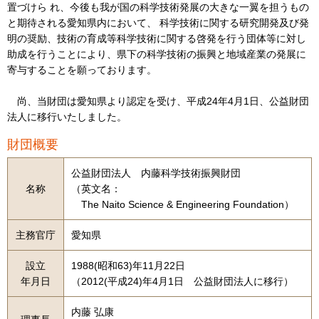
置づけら れ、今後も我が国の科学技術発展の大きな一翼を担うもの
と期待される愛知県内において、 科学技術に関する研究開発及び発
明の奨励、技術の育成等科学技術に関する啓発を行う団体等に対し
助成を行うことにより、県下の科学技術の振興と地域産業の発展に
寄与することを願っております。
尚、当財団は愛知県より認定を受け、平成24年4月1日、公益財団
法人に移行いたしました。
財団概要
公益財団法人 内藤科学技術振興財団
名称
（英文名：
The Naito Science & Engineering Foundation）
主務官庁
愛知県
設立
1988(昭和63)年11月22日
年月日
（2012(平成24)年4月1日 公益財団法人に移行）
内藤 弘康